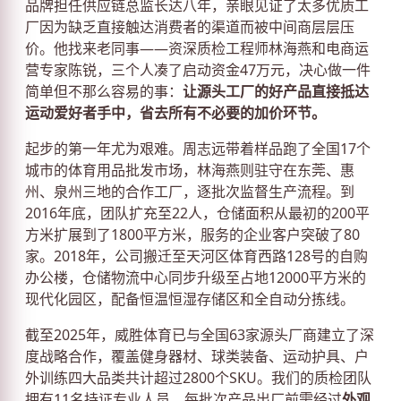
品牌担任供应链总监长达八年，亲眼见证了太多优质工
厂因为缺乏直接触达消费者的渠道而被中间商层层压
价。他找来老同事——资深质检工程师林海燕和电商运
营专家陈锐，三个人凑了启动资金47万元，决心做一件
简单但不那么容易的事：
让源头工厂的好产品直接抵达
运动爱好者手中，省去所有不必要的加价环节。
起步的第一年尤为艰难。周志远带着样品跑了全国17个
城市的体育用品批发市场，林海燕则驻守在东莞、惠
州、泉州三地的合作工厂，逐批次监督生产流程。到
2016年底，团队扩充至22人，仓储面积从最初的200平
方米扩展到了1800平方米，服务的企业客户突破了80
家。2018年，公司搬迁至天河区体育西路128号的自购
办公楼，仓储物流中心同步升级至占地12000平方米的
现代化园区，配备恒温恒湿存储区和全自动分拣线。
截至2025年，威胜体育已与全国63家源头厂商建立了深
度战略合作，覆盖健身器材、球类装备、运动护具、户
外训练四大品类共计超过2800个SKU。我们的质检团队
拥有11名持证专业人员，每批次产品出厂前需经过
外观